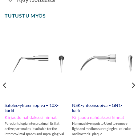
TUTUSTU MYÖS
Satelec-yhteensopiva – 10X-
NSK-yhteensopiva – GN1-
kärki
kärki
Kirjaudu nähdäksesi hinnat
Kirjaudu nähdäksesi hinnat
Parodontologia Interproximal. Its flat
Hammaskiven poisto Used to remove
active part makes it suitable for the
light and medium supragingival calculus
interproximal spaces and supra-gingival
and bacterial plaque.