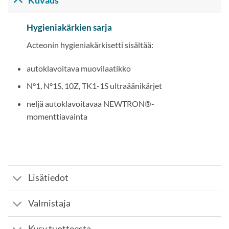
Kuvaus
Hygieniakärkien sarja
Acteonin hygieniakärkisetti sisältää:
autoklavoitava muovilaatikko
N°1, N°1S, 10Z, TK1-1S ultraäänikärjet
neljä autoklavoitavaa NEWTRON®-
momenttiavainta
Lisätiedot
Valmistaja
Kysy tuotteesta