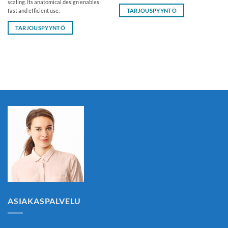
scaling. Its anatomical design enables
TARJOUSPYYNTÖ
fast and efficient use.
TARJOUSPYYNTÖ
ASIAKASPALVELU