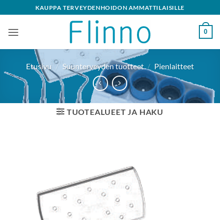
Skip
KAUPPA TERVEYDENHOIDON AMMATTILAISILLE
to
content
0
Etusivu
/
Suunterveyden tuotteet
/
Pienlaitteet
TUOTEALUEET JA HAKU