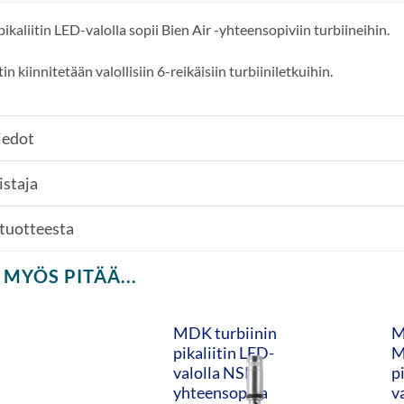
kaliitin LED-valolla sopii Bien Air -yhteensopiviin turbiineihin.
tin kiinnitetään valollisiin 6-reikäisiin turbiiniletkuihin.
iedot
istaja
 tuotteesta
 MYÖS PITÄÄ...
MDK turbiinin
M
pikaliitin LED-
M
valolla NSK-
p
yhteensopiva
v