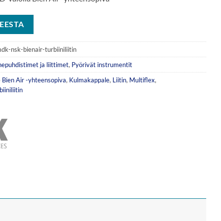
EESTA
dk-nsk-bienair-turbiiniliitin
hepuhdistimet ja liittimet
,
Pyörivät instrumentit
e
Bien Air -yhteensopiva
,
Kulmakappale
,
Liitin
,
Multiflex
,
biiniliitin