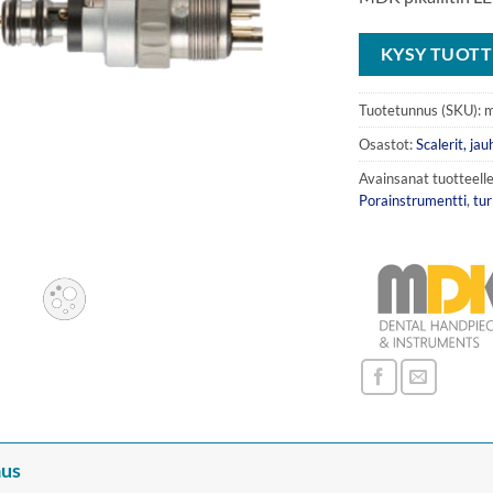
KYSY TUOTT
Tuotetunnus (SKU):
m
Osastot:
Scalerit, jau
Avainsanat tuotteell
Porainstrumentti
,
tur
us