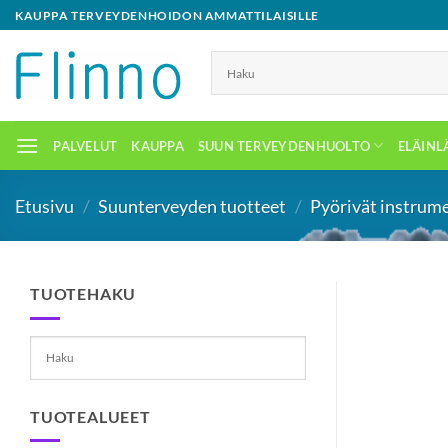
Skip
KAUPPA TERVEYDENHOIDON AMMATTILAISILLE
to
content
PALVELUT
KAUPPA
SUUN TERVEYDENHUOLTO
ELÄINL
Etusivu
/
Suunterveyden tuotteet
/
Pyörivät instrume
TUOTEHAKU
TUOTEALUEET