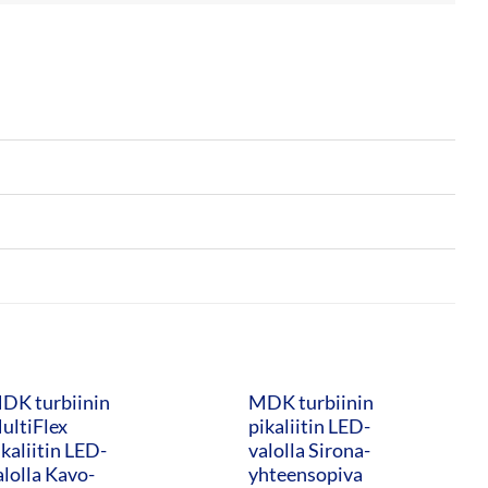
DK turbiinin
MDK turbiinin
ultiFlex
pikaliitin LED-
ikaliitin LED-
valolla Sirona-
alolla Kavo-
yhteensopiva