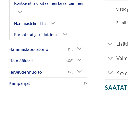
Röntgenit ja digitaalinen kuvantaminen
MDK pi
Pikalii
Hammastekniikka
Poranterät ja kiillottimet
Lisät
Hammaslaboratorio
(13)
Valm
Eläinlääkärit
(127)
Terveydenhuolto
Kysy
(53)
Kampanjat
(6)
SAATAT