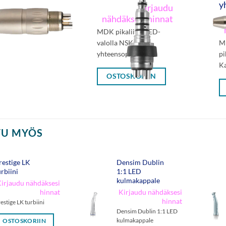
y
Kirjaudu
nähdäksesi hinnat
MDK pikaliitin LED-
valolla NSK-
M
yhteensopiva
pi
Ka
OSTOSKORIIN
TU MYÖS
restige LK
Densim Dublin
urbiini
1:1 LED
kulmakappale
irjaudu nähdäksesi
hinnat
Kirjaudu nähdäksesi
hinnat
estige LK turbiini
Densim Dublin 1:1 LED
kulmakappale
OSTOSKORIIN