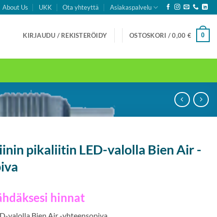
About Us
UKK
Ota yhteyttä
Asiakaspalvelu
0
KIRJAUDU / REKISTERÖIDY
OSTOSKORI /
0,00
€
nin pikaliitin LED-valolla Bien Air -
iva
ähdäksesi hinnat
D-valolla Bien Air -yhteensopiva