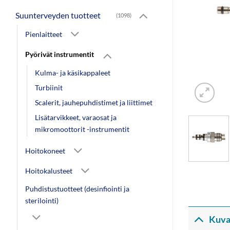
Suunterveyden tuotteet
(1098)
Pienlaitteet
Pyörivät instrumentit
Kulma- ja käsikappaleet
Turbiinit
Scalerit, jauhepuhdistimet ja liittimet
Lisätarvikkeet, varaosat ja
mikromoottorit -instrumentit
Hoitokoneet
Hoitokalusteet
Puhdistustuotteet (desinfiointi ja
sterilointi)
Kuva