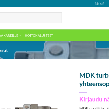
Meistä
ÄÄKÄREILLE
HOITOKALUSTEET
ntit
MDK turbii
yhteensop
Kirjaudu n
MDK pikaliitin LE