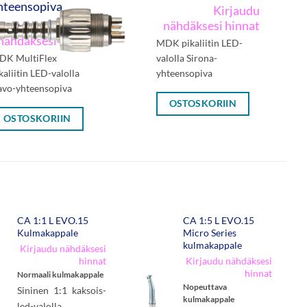
hteen­sopiva
Kirjaudu
Kirjaudu
nähdäksesi hinnat
nähdäksesi hinnat
MDK pikaliitin LED-
DK MultiFlex
valolla Sirona-
kaliitin LED-valolla
yhteensopiva
vo-yhteensopiva
OSTOSKORIIN
OSTOSKORIIN
CA 1:1 L EVO.15
CA 1:5 L EVO.15
Kulmakappale
Micro Series
kulmakappale
Kirjaudu nähdäksesi
hinnat
Kirjaudu nähdäksesi
hinnat
Normaali kulmakappale
Nopeuttava
Sininen 1:1 kaksois-
kulmakappale
led-valolla