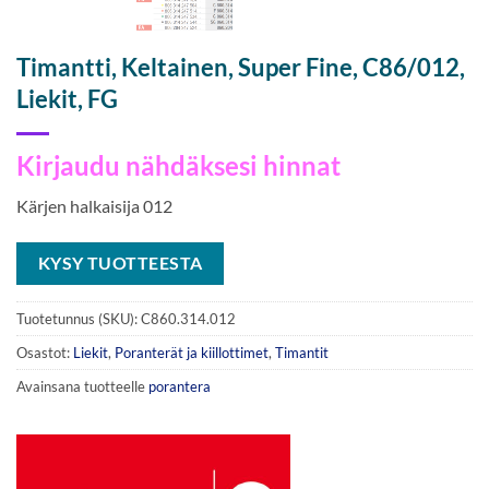
Timantti, Keltainen, Super Fine, C86/012,
Liekit, FG
Kirjaudu nähdäksesi hinnat
Kärjen halkaisija 012
KYSY TUOTTEESTA
Tuotetunnus (SKU):
C860.314.012
Osastot:
Liekit
,
Poranterät ja kiillottimet
,
Timantit
Avainsana tuotteelle
porantera