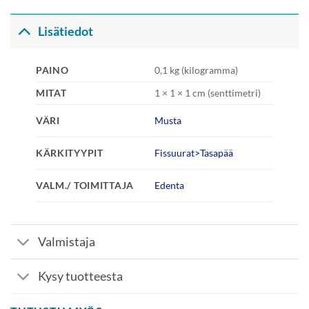
Lisätiedot
PAINO
0,1 kg (kilogramma)
MITAT
1 × 1 × 1 cm (senttimetri)
VÄRI
Musta
KÄRKITYYPIT
Fissuurat>Tasapää
VALM./ TOIMITTAJA
Edenta
Valmistaja
Kysy tuotteesta