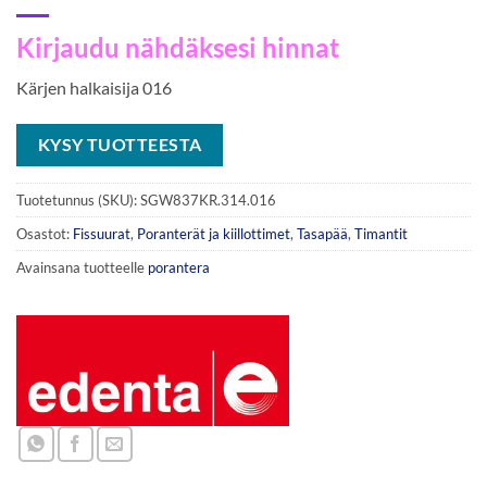
Kirjaudu nähdäksesi hinnat
Kärjen halkaisija 016
KYSY TUOTTEESTA
Tuotetunnus (SKU):
SGW837KR.314.016
Osastot:
Fissuurat
,
Poranterät ja kiillottimet
,
Tasapää
,
Timantit
Avainsana tuotteelle
porantera