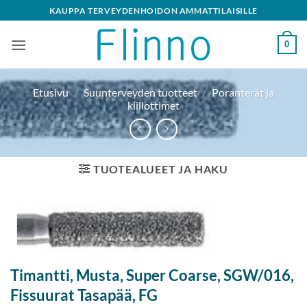
Skip
KAUPPA TERVEYDENHOIDON AMMATTILAISILLE
to
content
0
Etusivu
/
Suunterveyden tuotteet
/
Poranterät ja
kiillottimet
TUOTEALUEET JA HAKU
Timantti, Musta, Super Coarse, SGW/016,
Fissuurat Tasapää, FG