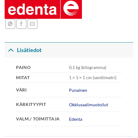
Lisätiedot
PAINO
0,1 kg (kilogramma)
MITAT
1 × 1 × 1 cm (senttimetri)
VÄRI
Punainen
KÄRKITYYPIT
Okklusaalimuotoilut
VALM./ TOIMITTAJA
Edenta