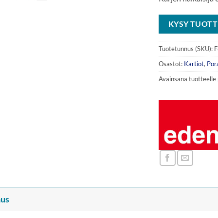
KYSY TUOTT
Tuotetunnus (SKU):
F
Osastot:
Kartiot
,
Pora
Avainsana tuotteelle
us