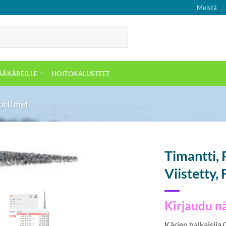
Meistä
ÄÄKÄREILLE
HOITOKALUSTEET
lottimet
Timantti, 
Viistetty,
Kirjaudu n
Kärjen halkaisija