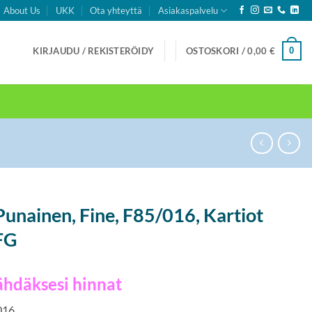
About Us
UKK
Ota yhteyttä
Asiakaspalvelu
0
KIRJAUDU / REKISTERÖIDY
OSTOSKORI /
0,00
€
Punainen, Fine, F85/016, Kartiot
 FG
ähdäksesi hinnat
 016