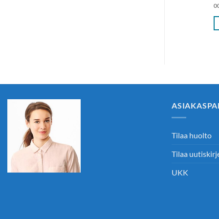
0
OSKORIIN
OSTOSKORIIN
ASIAKASPA
Tilaa huolto
Tilaa uutiskirj
UKK