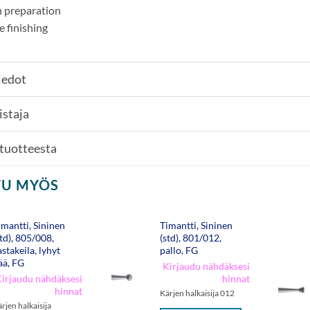
 preparation
e finishing
iedot
istaja
 tuotteesta
TU MYÖS
imantti, Sininen
Timantti, Sininen
std), 805/008,
(std), 801/012,
astakeila, lyhyt
pallo, FG
ää, FG
Kirjaudu nähdäksesi
irjaudu nähdäksesi
hinnat
hinnat
Kärjen halkaisija 012
rjen halkaisija