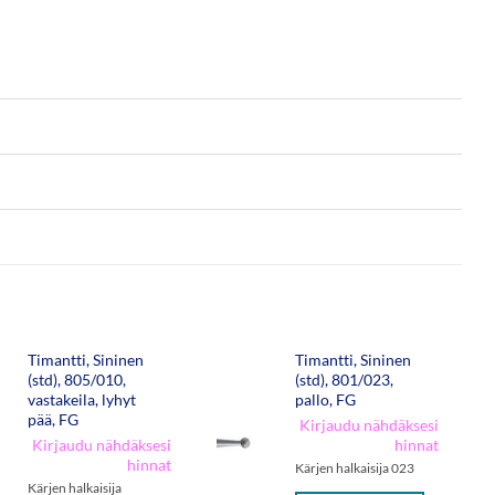
Timantti, Sininen
Timantti, Sininen
(std), 805/010,
(std), 801/023,
vastakeila, lyhyt
pallo, FG
pää, FG
Kirjaudu nähdäksesi
Kirjaudu nähdäksesi
hinnat
hinnat
Kärjen halkaisija 023
Kärjen halkaisija