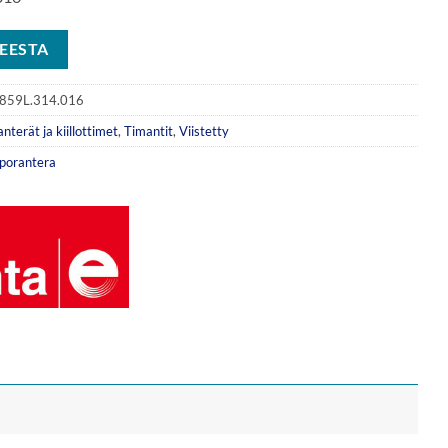
EESTA
859L.314.016
nterät ja kiillottimet
,
Timantit
,
Viistetty
porantera