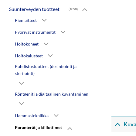
Suunterveyden tuotteet
(1098)
Pienlaitteet
Pyörivät instrumentit
Hoitokoneet
Hoitokalusteet
Puhdistustuotteet (desinfiointi ja
sterilointi)
Röntgenit ja digitaalinen kuvantaminen
Hammastekniikka
Kuva
Poranterät ja kiillottimet