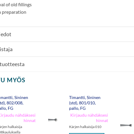
l of old fillings
 preparation
iedot
istaja
 tuotteesta
TU MYÖS
imantti, Sininen
Timantti, Sininen
std), 802/008,
(std), 801/010,
allo, FG
pallo, FG
irjaudu nähdäksesi
Kirjaudu nähdäksesi
hinnat
hinnat
rjen halkaisija
Kärjen halkaisija 010
08kauluksella