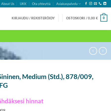
About Us
UKK
Ota yhteyttä
Asiakaspalvelu
0
KIRJAUDU / REKISTERÖIDY
OSTOSKORI /
0,00
€
Sininen, Medium (Std.), 878/009,
 FG
ähdäksesi hinnat
 009