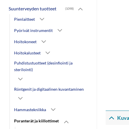
Suunterveyden tuotteet
(1098)
Pienlaitteet
Pyörivät instrumentit
Hoitokoneet
Hoitokalusteet
Puhdistustuotteet (desinfiointi ja
sterilointi)
Röntgenit ja digitaalinen kuvantaminen
Hammastekniikka
Kuva
Poranterät ja kiillottimet