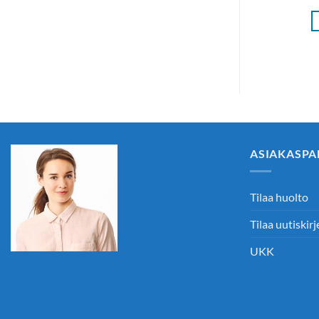
OSTOSKORIIN
OSKORIIN
ASIAKASPA
Tilaa huolto
Tilaa uutiskirj
UKK