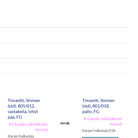
Timantti, Sininen
Timantti, Sininen
(std), 805/012,
(std), 801/018,
vastakeila, lyhyt
pallo, FG
pää, FG
Kirjaudu nähdäksesi
Kirjaudu nähdäksesi
hinnat
hinnat
Kärjen halkaisija 018
Kärjen halkaisija