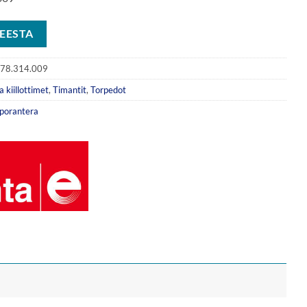
EESTA
78.314.009
a kiillottimet
,
Timantit
,
Torpedot
porantera