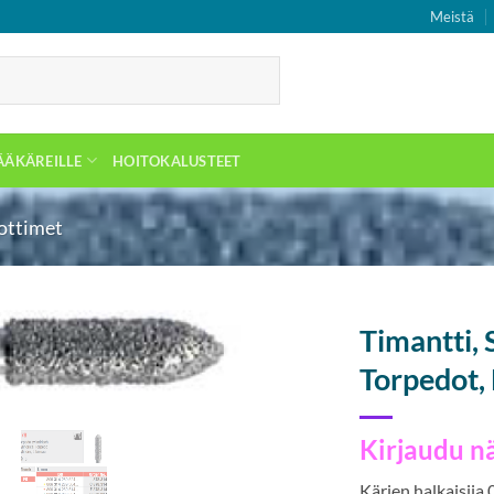
Meistä
ÄÄKÄREILLE
HOITOKALUSTEET
lottimet
Timantti, 
Torpedot,
Kirjaudu n
Kärjen halkaisija