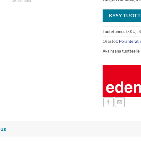
KYSY TUOTT
Tuotetunnus (SKU):
8
Osastot:
Poranterät j
Avainsana tuotteelle
us