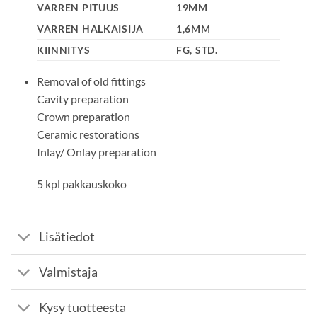
VARREN PITUUS
19MM
VARREN HALKAISIJA
1,6MM
KIINNITYS
FG, STD.
Removal of old fittings
Cavity preparation
Crown preparation
Ceramic restorations
Inlay/ Onlay preparation
5 kpl pakkauskoko
Lisätiedot
Valmistaja
Kysy tuotteesta