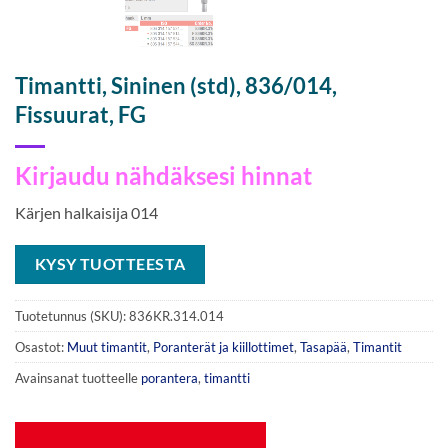
Timantti, Sininen (std), 836/014,
Fissuurat, FG
Kirjaudu nähdäksesi hinnat
Kärjen halkaisija 014
KYSY TUOTTEESTA
Tuotetunnus (SKU):
836KR.314.014
Osastot:
Muut timantit
,
Poranterät ja kiillottimet
,
Tasapää
,
Timantit
Avainsanat tuotteelle
porantera
,
timantti