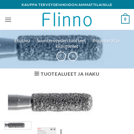
Skip
KAUPPA TERVEYDENHOIDON AMMATTILAISILLE
to
content
0
Etusivu
/
Suunterveyden tuotteet
/
Poranterät ja
kiillottimet
TUOTEALUEET JA HAKU