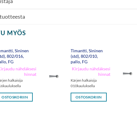
istaja
 tuotteesta
TU MYÖS
imantti, Sininen
Timantti, Sininen
std), 802/016,
(std), 802/010,
allo, FG
pallo, FG
irjaudu nähdäksesi
Kirjaudu nähdäksesi
hinnat
hinnat
rjen halkaisija
Kärjen halkaisija
16kauluksella
010kauluksella
OSTOSKORIIN
OSTOSKORIIN