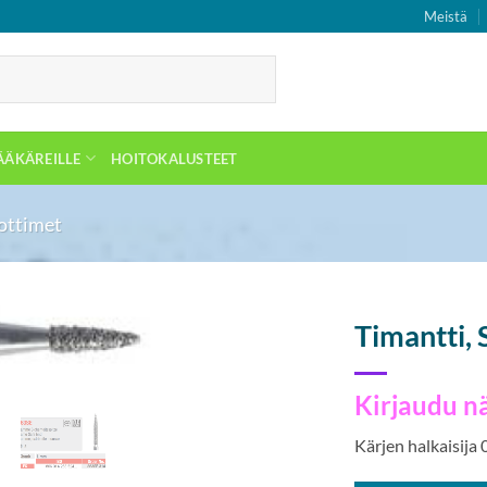
Meistä
ÄÄKÄREILLE
HOITOKALUSTEET
lottimet
Timantti, 
Kirjaudu n
Kärjen halkaisija