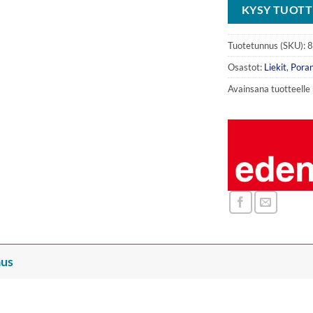
KYSY TUOTT
Tuotetunnus (SKU):
8
Osastot:
Liekit
,
Poran
Avainsana tuotteelle
us