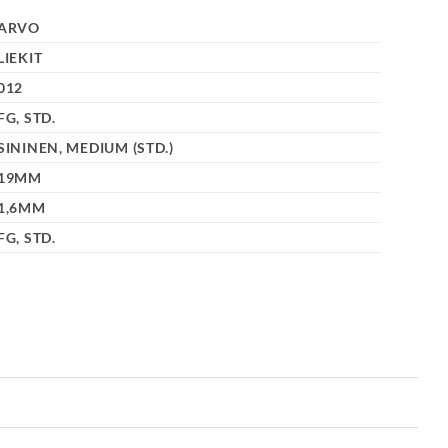
ARVO
LIEKIT
012
FG, STD.
SININEN, MEDIUM (STD.)
19MM
1,6MM
FG, STD.