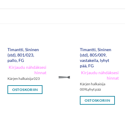
Timantti, Sininen
Timantti, Sininen
(std), 801/023,
(std), 805/009,
pallo, FG
vastakeila, lyhyt
pää, FG
Kirjaudu nähdäksesi
hinnat
Kirjaudu nähdäksesi
hinnat
Kärjen halkaisija 023
Kärjen halkaisija
009Lyhyt pää
OSTOSKORIIN
OSTOSKORIIN