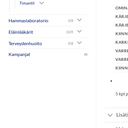
Timantit
OMIN
KÄRJ
Hammaslaboratorio
(13)
KÄRJE
Eläinlääkärit
(127)
KIINN
KARK
Terveydenhuolto
(53)
VARR
Kampanjat
(6)
VARR
KIINN
5 kpl
Lisät