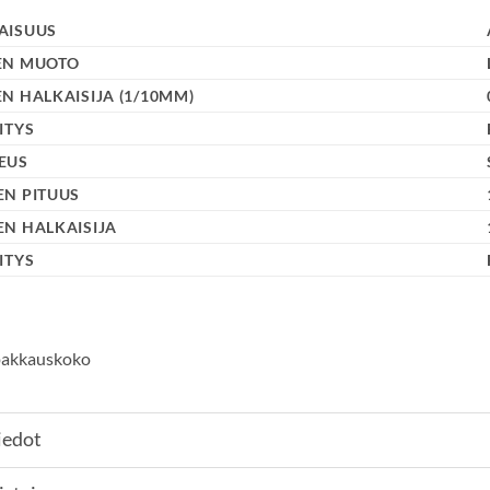
AISUUS
EN MUOTO
N HALKAISIJA (1/10MM)
ITYS
EUS
EN PITUUS
EN HALKAISIJA
ITYS
 pakkauskoko
iedot