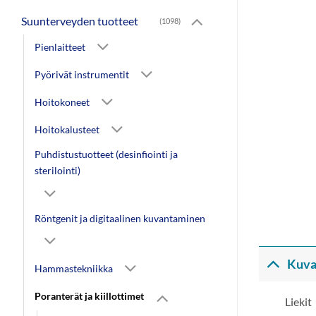
Suunterveyden tuotteet
(1098)
Pienlaitteet
Pyörivät instrumentit
Hoitokoneet
Hoitokalusteet
Puhdistustuotteet (desinfiointi ja
sterilointi)
Röntgenit ja digitaalinen kuvantaminen
Kuva
Hammastekniikka
Poranterät ja kiillottimet
Liekit