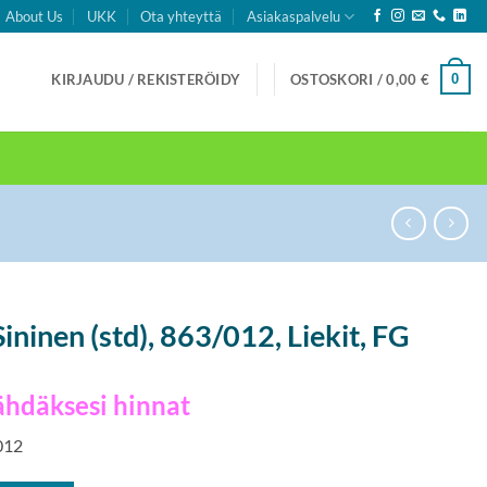
About Us
UKK
Ota yhteyttä
Asiakaspalvelu
0
KIRJAUDU / REKISTERÖIDY
OSTOSKORI /
0,00
€
Sininen (std), 863/012, Liekit, FG
ähdäksesi hinnat
 012