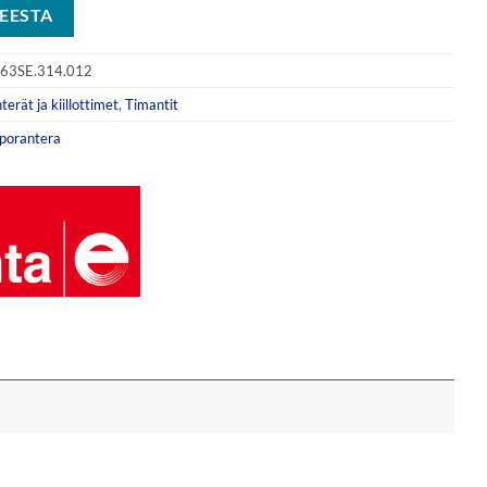
EESTA
63SE.314.012
terät ja kiillottimet
,
Timantit
porantera