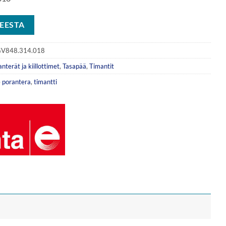
EESTA
V848.314.018
nterät ja kiillottimet
,
Tasapää
,
Timantit
e
porantera
,
timantti