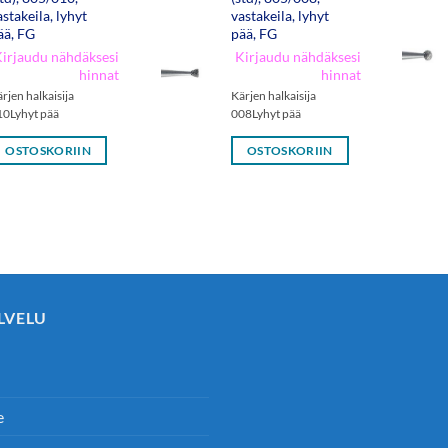
astakeila, lyhyt
vastakeila, lyhyt
ää, FG
pää, FG
irjaudu nähdäksesi
Kirjaudu nähdäksesi
hinnat
hinnat
rjen halkaisija
Kärjen halkaisija
10Lyhyt pää
008Lyhyt pää
OSTOSKORIIN
OSTOSKORIIN
LVELU
e