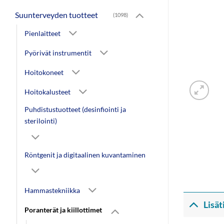
Suunterveyden tuotteet
(1098)
Pienlaitteet
Pyörivät instrumentit
Hoitokoneet
Hoitokalusteet
Puhdistustuotteet (desinfiointi ja
sterilointi)
Röntgenit ja digitaalinen kuvantaminen
Hammastekniikka
Lisät
Poranterät ja kiillottimet