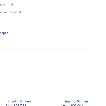
logramma)
m (senttimetri)
asapää
Timantti, Sininen
Timantti, Sininen
(std), 801/035,
(std), 802/016,