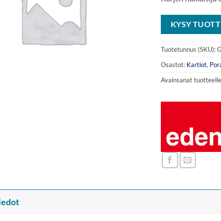
KYSY TUOTT
Tuotetunnus (SKU):
G
Osastot:
Kartiot
,
Pora
Avainsanat tuotteell
iedot