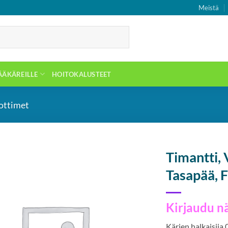
Meistä
ÄÄKÄREILLE
HOITOKALUSTEET
lottimet
Timantti, 
Tasapää, 
Kirjaudu n
Kärjen halkaisija