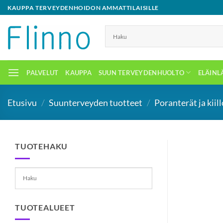
Skip
KAUPPA TERVEYDENHOIDON AMMATTILAISILLE
to
content
PALVELUT
KAUPPA
SUUN TERVEYDENHUOLTO
ELÄINL
Etusivu
/
Suunterveyden tuotteet
/
Poranterät ja kiil
TUOTEHAKU
TUOTEALUEET