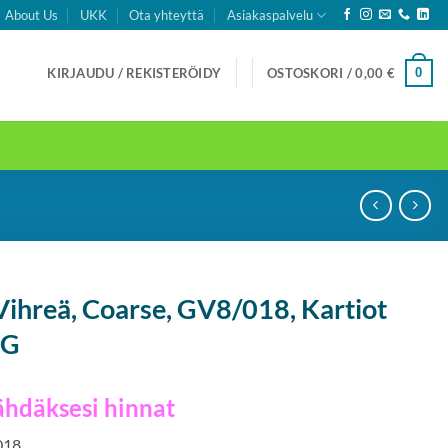
About Us
UKK
Ota yhteyttä
Asiakaspalvelu
0
KIRJAUDU / REKISTERÖIDY
OSTOSKORI /
0,00
€
Vihreä, Coarse, GV8/018, Kartiot
FG
ähdäksesi hinnat
 018