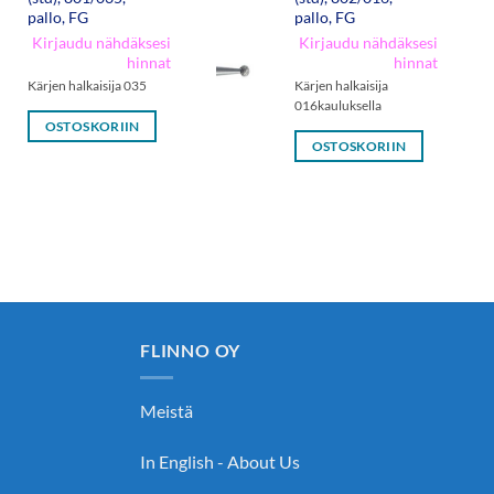
pallo, FG
pallo, FG
Kirjaudu nähdäksesi
Kirjaudu nähdäksesi
hinnat
hinnat
Kärjen halkaisija 035
Kärjen halkaisija
016kauluksella
OSTOSKORIIN
OSTOSKORIIN
FLINNO OY
Meistä
In English - About Us