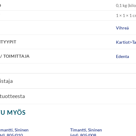
O
0,1 kg (ki
T
1 × 1 × 1 c
Vihreä
ITYYPIT
Kartiot>T
/ TOIMITTAJA
Edenta
istaja
 tuotteesta
TU MYÖS
imantti, Sininen
Timantti, Sininen
std), 805/010,
(std), 805/008,