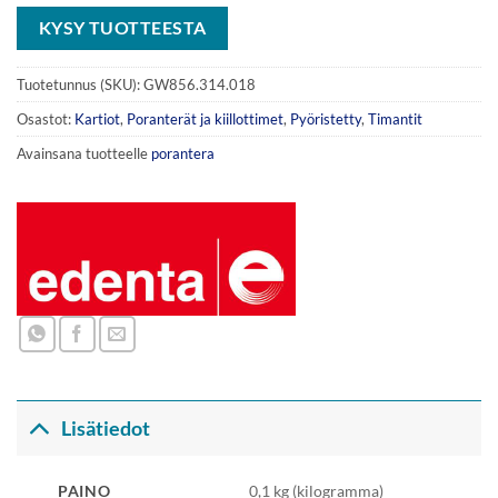
KYSY TUOTTEESTA
Tuotetunnus (SKU):
GW856.314.018
Osastot:
Kartiot
,
Poranterät ja kiillottimet
,
Pyöristetty
,
Timantit
Avainsana tuotteelle
porantera
Lisätiedot
PAINO
0,1 kg (kilogramma)