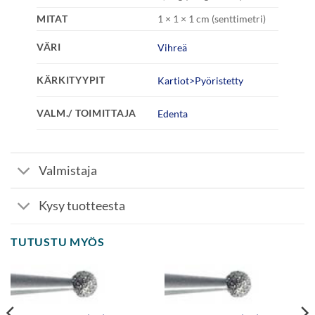
MITAT
1 × 1 × 1 cm (senttimetri)
VÄRI
Vihreä
KÄRKITYYPIT
Kartiot>Pyöristetty
VALM./ TOIMITTAJA
Edenta
Valmistaja
Kysy tuotteesta
TUTUSTU MYÖS