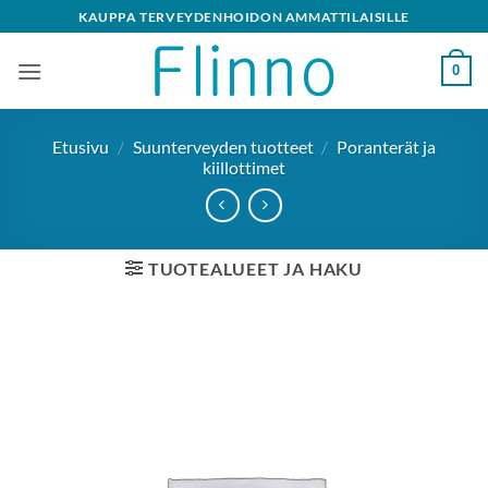
Skip
KAUPPA TERVEYDENHOIDON AMMATTILAISILLE
to
content
0
Etusivu
/
Suunterveyden tuotteet
/
Poranterät ja
kiillottimet
TUOTEALUEET JA HAKU