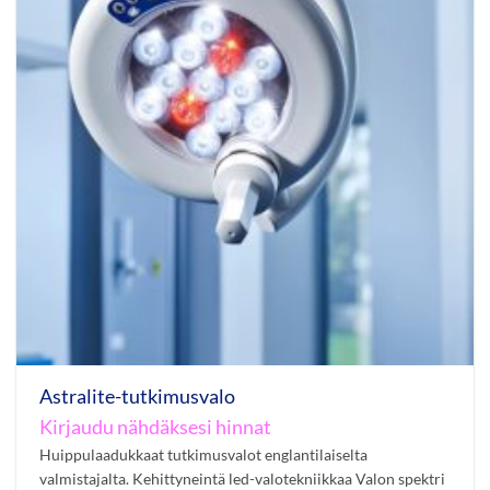
Astralite-tutkimusvalo
Kirjaudu nähdäksesi hinnat
Huippulaadukkaat tutkimusvalot englantilaiselta
valmistajalta. Kehittyneintä led-valotekniikkaa Valon spektri