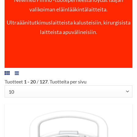
valikoiman eläinlääkintälaitteita.
Ultraäänitutkimuslaitteista kalusteisiin, kirurgisista
laitteista apuvälineisiin.
Tuotteet
1 - 20
/
127
. Tuotteita per sivu