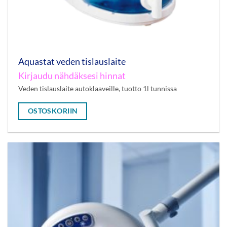
Aquastat veden tislauslaite
Kirjaudu nähdäksesi hinnat
Veden tislauslaite autoklaaveille, tuotto 1l tunnissa
OSTOSKORIIN