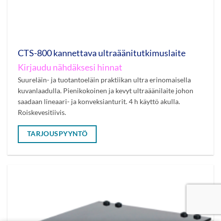
CTS-800 kannettava ultraäänitutkimuslaite
Kirjaudu nähdäksesi hinnat
Suureläin- ja tuotantoeläin praktiikan ultra erinomaisella
kuvanlaadulla. Pienikokoinen ja kevyt ultraäänilaite johon
saadaan lineaari- ja konveksianturit. 4 h käyttö akulla.
Roiskevesitiivis.
TARJOUSPYYNTÖ