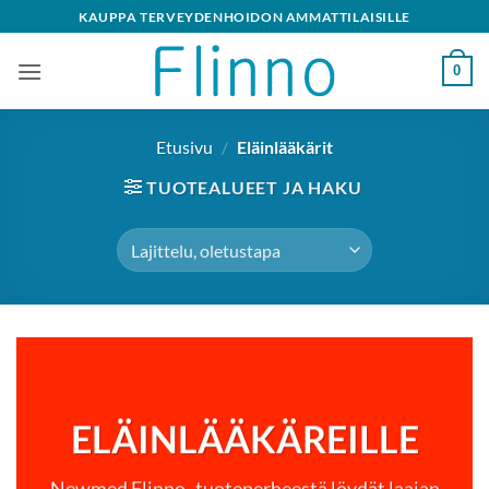
Skip
KAUPPA TERVEYDENHOIDON AMMATTILAISILLE
to
content
0
Etusivu
/
Eläinlääkärit
TUOTEALUEET JA HAKU
ELÄINLÄÄKÄREILLE
Newmed Flinno -tuoteperheestä löydät laajan