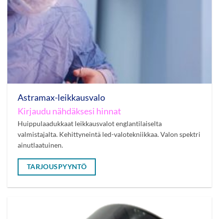
Astramax-leikkausvalo
Kirjaudu nähdäksesi hinnat
Huippulaadukkaat leikkausvalot englantilaiselta
valmistajalta. Kehittyneintä led-valotekniikkaa. Valon spektri
ainutlaatuinen.
TARJOUSPYYNTÖ