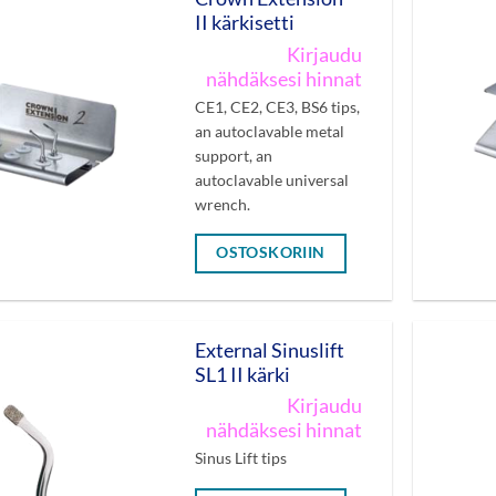
II kärkisetti
Kirjaudu
nähdäksesi hinnat
CE1, CE2, CE3, BS6 tips,
an autoclavable metal
support, an
autoclavable universal
wrench.
OSTOSKORIIN
External Sinuslift
SL1 II kärki
Kirjaudu
nähdäksesi hinnat
Sinus Lift tips