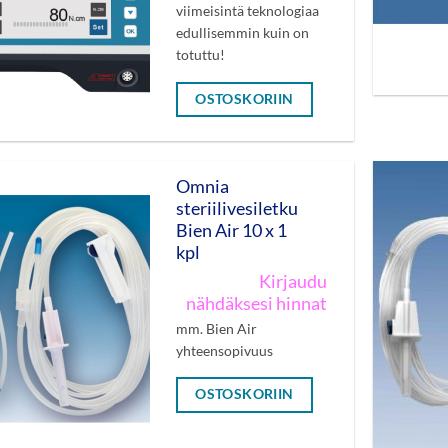
viimeisintä teknologiaa
edullisemmin kuin on
totuttu!
OSTOSKORIIN
Omnia
steriilivesiletku
Bien Air 10 x 1
kpl
Kirjaudu
nähdäksesi hinnat
mm. Bien Air
yhteensopivuus
OSTOSKORIIN