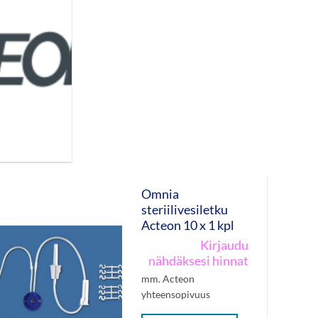
Omnia
steriilivesiletku
Acteon 10 x 1 kpl
Kirjaudu
nähdäksesi hinnat
mm. Acteon
yhteensopivuus