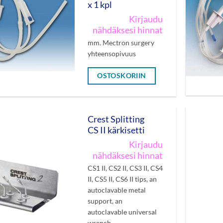
x 1 kpl
Kirjaudu
nähdäksesi hinnat
mm. Mectron surgery
yhteensopivuus
OSTOSKORIIN
Crest Splitting
CS II kärkisetti
Kirjaudu
nähdäksesi hinnat
CS1 II, CS2 II, CS3 II, CS4
II, CS5 II, CS6 II tips, an
autoclavable metal
support, an
autoclavable universal
wrench.