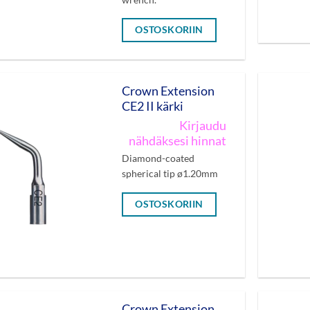
OSTOSKORIIN
Crown Extension
CE2 II kärki
Kirjaudu
nähdäksesi hinnat
Diamond-coated
spherical tip ø1.20mm
OSTOSKORIIN
Crown Extension