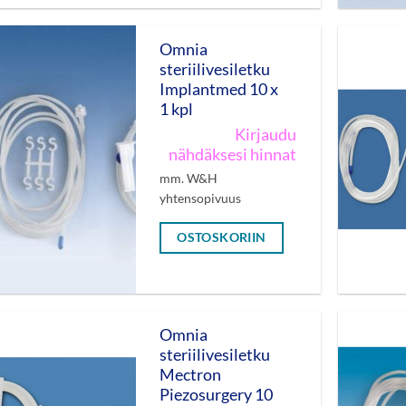
Omnia
steriilivesiletku
Implantmed 10 x
1 kpl
Kirjaudu
nähdäksesi hinnat
mm. W&H
yhtensopivuus
OSTOSKORIIN
Omnia
steriilivesiletku
Mectron
Piezosurgery 10