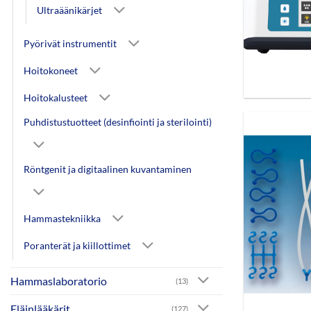
Ultraäänikärjet
Pyörivät instrumentit
Hoitokoneet
Hoitokalusteet
Puhdistustuotteet (desinfiointi ja sterilointi)
Röntgenit ja digitaalinen kuvantaminen
Hammastekniikka
Poranterät ja kiillottimet
Hammaslaboratorio
(13)
Eläinlääkärit
(127)