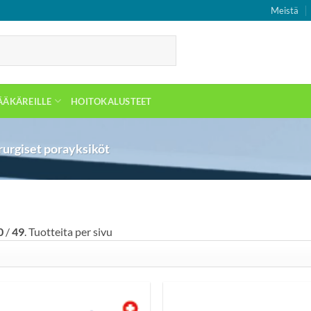
Meistä
ÄÄKÄREILLE
HOITOKALUSTEET
rurgiset porayksiköt
0
/
49
. Tuotteita per sivu