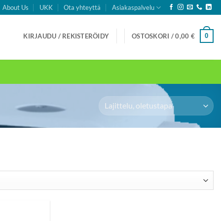
About Us
UKK
Ota yhteyttä
Asiakaspalvelu
0
KIRJAUDU / REKISTERÖIDY
OSTOSKORI /
0,00
€