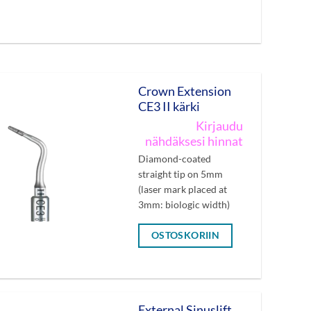
Crown Extension
CE3 II kärki
Kirjaudu
nähdäksesi hinnat
Diamond-coated
straight tip on 5mm
(laser mark placed at
3mm: biologic width)
OSTOSKORIIN
External Sinuslift