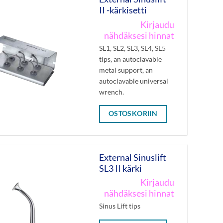
II -kärkisetti
Kirjaudu
nähdäksesi hinnat
SL1, SL2, SL3, SL4, SL5
tips, an autoclavable
metal support, an
autoclavable universal
wrench.
OSTOSKORIIN
External Sinuslift
SL3 II kärki
Kirjaudu
nähdäksesi hinnat
Sinus Lift tips