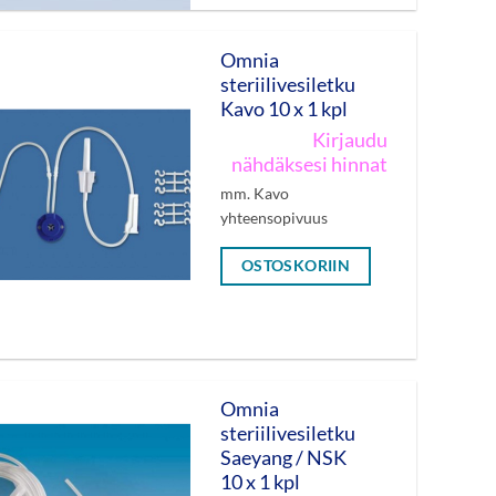
Omnia
steriilivesiletku
Kavo 10 x 1 kpl
Kirjaudu
nähdäksesi hinnat
mm. Kavo
yhteensopivuus
OSTOSKORIIN
Omnia
steriilivesiletku
Saeyang / NSK
10 x 1 kpl