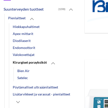
Suunterveyden tuotteet
(1098)
Pienlaitteet
Hiekkapuhaltimet
Apex-mittarit
Diodilaserit
Endomoottorit
Valokovettajat
Kirurgiset porayksiköt
Bien Air
Satelec
Pöytämalliset ultraäänilaitteet
Lisätarvikkeet ja varaosat - pienlaitteet