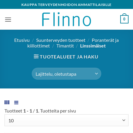
Skip
KAUPPA TERVEYDENHOIDON AMMATTILAISILLE
to
content
0
Etusivu
/
Suunterveyden tuotteet
/
Poranterät ja
kiillottimet
/
Timantit
/
Linssimäiset
TUOTEALUEET JA HAKU
Tuotteet
1 - 1
/
1
. Tuotteita per sivu