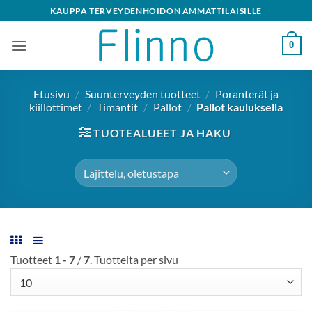
Skip
KAUPPA TERVEYDENHOIDON AMMATTILAISILLE
to
content
0
Etusivu
/
Suunterveyden tuotteet
/
Poranterät ja
kiillottimet
/
Timantit
/
Pallot
/
Pallot kauluksella
TUOTEALUEET JA HAKU
Tuotteet
1 - 7
/
7
. Tuotteita per sivu