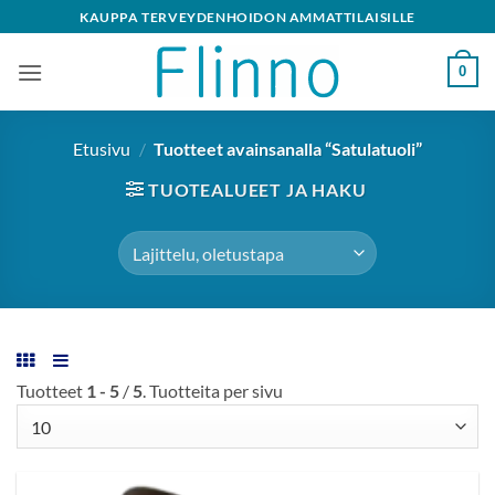
Skip
KAUPPA TERVEYDENHOIDON AMMATTILAISILLE
to
content
0
Etusivu
/
Tuotteet avainsanalla “Satulatuoli”
TUOTEALUEET JA HAKU
Tuotteet
1 - 5
/
5
. Tuotteita per sivu