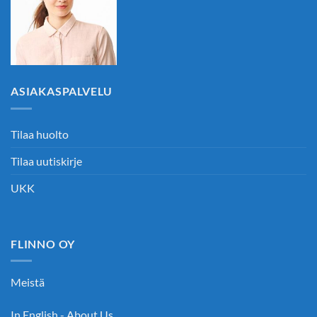
ASIAKASPALVELU
Tilaa huolto
Tilaa uutiskirje
UKK
FLINNO OY
Meistä
In English - About Us