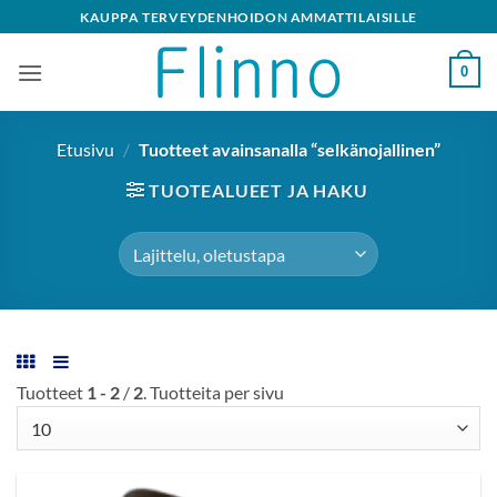
Skip
KAUPPA TERVEYDENHOIDON AMMATTILAISILLE
to
content
0
Etusivu
/
Tuotteet avainsanalla “selkänojallinen”
TUOTEALUEET JA HAKU
Tuotteet
1 - 2
/
2
. Tuotteita per sivu