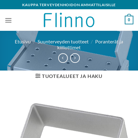
Skip
KAUPPA TERVEYDENHOIDON AMMATTILAISILLE
to
content
0
Etusivu
/
Suunterveyden tuotteet
/
Poranterät ja
kiillottimet
TUOTEALUEET JA HAKU