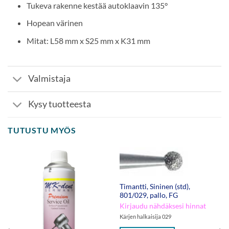
Tukeva rakenne kestää autoklaavin 135°
Hopean värinen
Mitat: L58 mm x S25 mm x K31 mm
Valmistaja
Kysy tuotteesta
TUTUSTU MYÖS
Timantti, Sininen (std),
801/029, pallo, FG
Kirjaudu nähdäksesi hinnat
Kärjen halkaisija 029