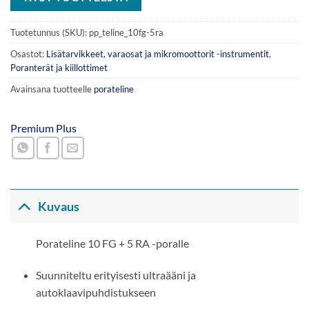
Tuotetunnus (SKU):
pp_teline_10fg-5ra
Osastot:
Lisätarvikkeet, varaosat ja mikromoottorit -instrumentit
,
Poranterät ja kiillottimet
Avainsana tuotteelle
porateline
Premium Plus
Kuvaus
Porateline 10 FG + 5 RA -poralle
Suunniteltu erityisesti ultraääni ja
autoklaavipuhdistukseen