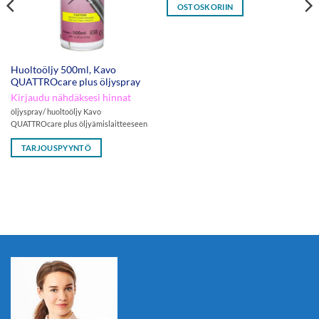
OSTOSKORIIN
Huoltoöljy 500ml, Kavo
QUATTROcare plus öljyspray
Kirjaudu nähdäksesi hinnat
öljyspray/ huoltoöljy Kavo
QUATTROcare plus öljyämislaitteeseen
TARJOUSPYYNTÖ